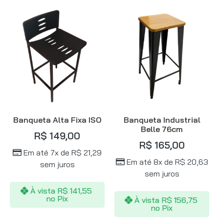
Banqueta Alta Fixa ISO
Banqueta Industrial
Belle 76cm
R$
149,00
R$
165,00
Em até 7x de
R$
21,29
Em até 8x de
R$
20,63
sem juros
sem juros
À vista
R$
141,55
no Pix
À vista
R$
156,75
no Pix