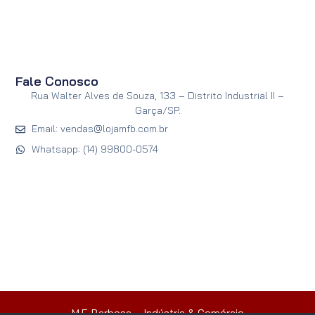
Fale Conosco
Rua Walter Alves de Souza, 133 – Distrito Industrial II –
Garça/SP.
Email: vendas@lojamfb.com.br
Whatsapp: (14) 99800-0574
M.F. Barbosa – Indústria & Comércio