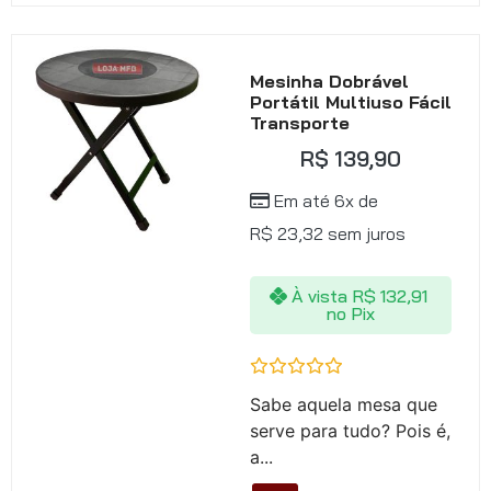
Mesinha Dobrável
Portátil Multiuso Fácil
Transporte
R$
139,90
Em até 6x de
R$
23,32
sem juros
À vista
R$
132,91
no Pix
Avaliação
Sabe aquela mesa que
0
de
serve para tudo? Pois é,
5
a...