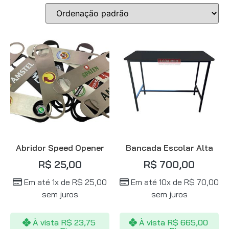
Abridor Speed Opener
Bancada Escolar Alta
R$
25,00
R$
700,00
Em até 1x de
R$
25,00
Em até 10x de
R$
70,00
sem juros
sem juros
À vista
R$
23,75
À vista
R$
665,00