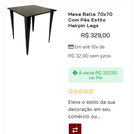
Mesa Belle 70x70
Com Pés Estilo
Hairpin Legs
R$
329,00
Em até 10x de
R$
32,90
sem juros
À vista
R$
312,55
no Pix
Avaliação
Eleve o estilo da sua
0
de
decoração em seu
5
comércio ou...