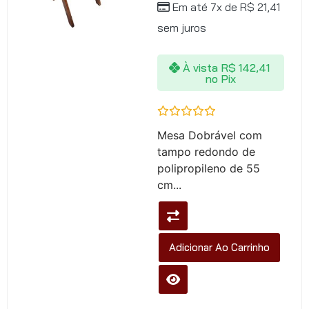
Em até 7x de
R$
21,41
sem juros
À vista
R$
142,41
no Pix
Avaliação
Mesa Dobrável com
0
de
tampo redondo de
5
polipropileno de 55
cm...
Adicionar Ao Carrinho