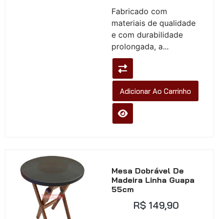
Avaliação
Fabricado com
0
de
materiais de qualidade
5
e com durabilidade
prolongada, a...
Adicionar Ao Carrinho
Mesa Dobrável De
Madeira Linha Guapa
55cm
R$
149,90