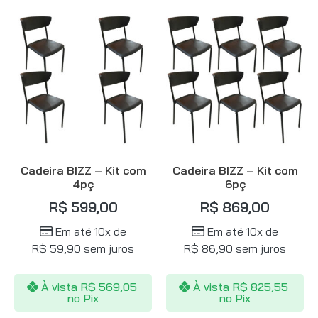
Cadeira BIZZ – Kit com
Cadeira BIZZ – Kit com
4pç
6pç
R$
599,00
R$
869,00
Em até 10x de
Em até 10x de
R$
59,90
sem juros
R$
86,90
sem juros
À vista
R$
569,05
À vista
R$
825,55
no Pix
no Pix