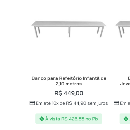
Banco para Refeitório Infantil de
2,10 metros
Jove
R$
449,00
Em até 10x de
R$
44,90
sem juros
Em a
À vista
R$
426,55
no Pix