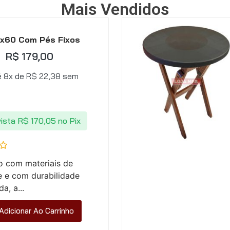
Mais Vendidos
x60 Com Pés Fixos
R$
179,00
é 8x de
R$
22,38
sem
vista
R$
170,05
no Pix
o com materiais de
e e com durabilidade
a, a...
Adicionar Ao Carrinho