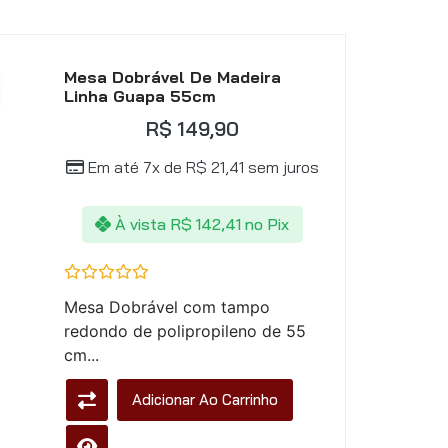
Mesa Dobrável De Madeira
Linha Guapa 55cm
R$
149,90
Em até 7x de
R$
21,41
sem juros
À vista
R$
142,41
no Pix
Avaliação
Mesa Dobrável com tampo
0
de
redondo de polipropileno de 55
5
cm...
Adicionar Ao Carrinho