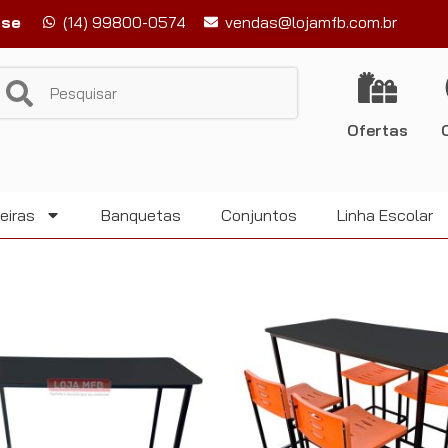
-se
(14) 99800-0574
vendas@lojamfb.com.br
Ofertas
eiras
Banquetas
Conjuntos
Linha Escolar