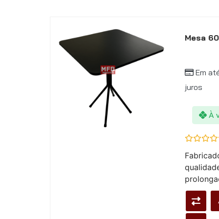
Mesa 60
Em at
juros
À 
Avaliação
Fabricad
0
de
qualidad
5
prolongad