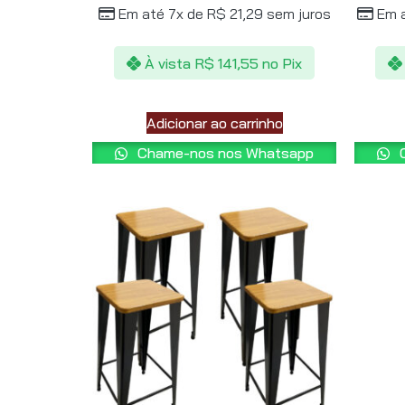
Em até 7x de
R$
21,29
sem juros
Em 
À vista
R$
141,55
no Pix
Adicionar ao carrinho
Chame-nos nos Whatsapp
C