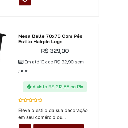
Mesa Belle 70x70 Com Pés
Estilo Hairpin Legs
R$
329,00
Em até 10x de
R$
32,90
sem
juros
À vista
R$
312,55
no Pix
Avaliação
Eleve o estilo da sua decoração
0
de
em seu comércio ou...
5