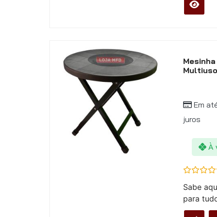
Mesinha 
Multiuso
Em at
juros
À 
Avaliação
Sabe aqu
0
de
para tudo
5