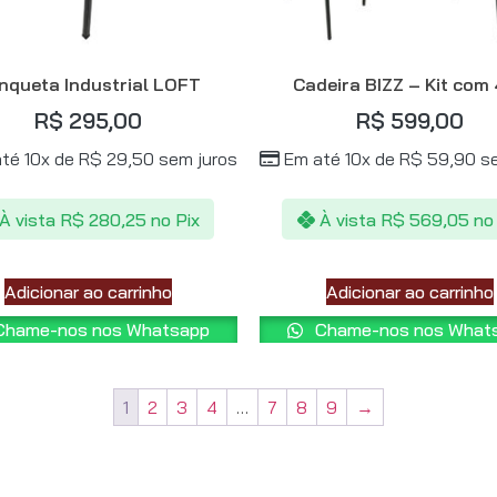
nqueta Industrial LOFT
Cadeira BIZZ – Kit com
R$
295,00
R$
599,00
té 10x de
R$
29,50
sem juros
Em até 10x de
R$
59,90
se
À vista
R$
280,25
no Pix
À vista
R$
569,05
no
Adicionar ao carrinho
Adicionar ao carrinho
hame-nos nos Whatsapp
Chame-nos nos What
1
2
3
4
…
7
8
9
→