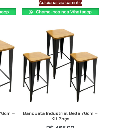
Adicionar ao carrinho
sapp
Chame-nos nos Whatsapp
 76cm –
Banqueta Industrial Belle 76cm –
Kit 3pçs
R$
465,00