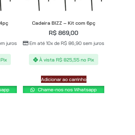
 4pç
Cadeira BIZZ – Kit com 6pç
R$
869,00
m juros
Em até 10x de
R$
86,90
sem juros
 Pix
À vista
R$
825,55
no Pix
Adicionar ao carrinho
sapp
Chame-nos nos Whatsapp