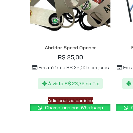
Abridor Speed Opener
R$
25,00
Em até 1x de
R$
25,00
sem juros
Em a
À vista
R$
23,75
no Pix
Adicionar ao carrinho
Chame-nos nos Whatsapp
C