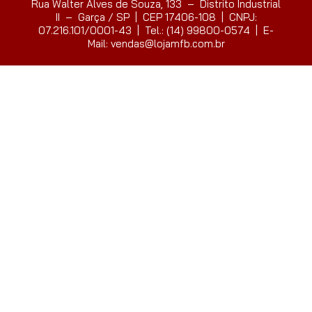
Rua Walter Alves de Souza, 133 – Distrito Industrial
II – Garça / SP | CEP 17406-108 | CNPJ:
07.216.101/0001-43 | Tel.: (14) 99800-0574 | E-
Mail: vendas@lojamfb.com.br