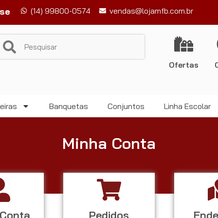
-se
(14) 99800-0574
vendas@lojamfb.com.br
Ofertas
eiras
Banquetas
Conjuntos
Linha Escolar
Minha Conta
 Conta
Pedidos
Ende