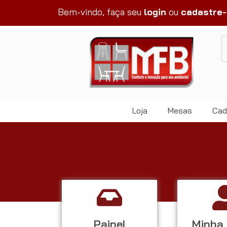
Bem-vindo, faça seu
login
ou
cadastre
Loja
Mesas
Cad
Painel
Minha