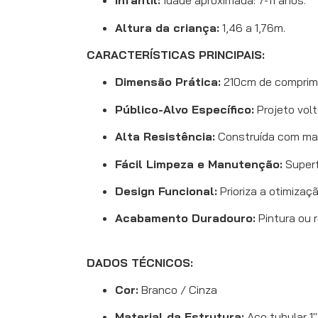
Infantil:
Idade aproximada: 7-11 anos.
Altura da criança:
1,46 a 1,76m.
CARACTERÍSTICAS PRINCIPAIS:
Dimensão Prática:
210cm de comprime
Público-Alvo Específico:
Projeto volt
Alta Resistência:
Construída com mate
Fácil Limpeza e Manutenção:
Superf
Design Funcional:
Prioriza a otimizaç
Acabamento Duradouro:
Pintura ou 
DADOS TÉCNICOS:
Cor:
Branco / Cinza
Material da Estrutura:
Aço tubular 1″