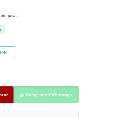
em juros
x
ento
Comprar no Whatsapp
prar