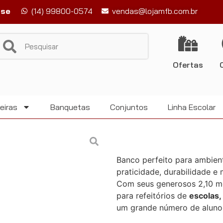
-se
(14) 99800-0574
vendas@lojamfb.com.br
Ofertas
eiras
Banquetas
Conjuntos
Linha Escolar
Banco perfeito para ambien
praticidade, durabilidade 
Com seus generosos 2,10 me
para refeitórios de
escolas,
um grande número de alunos