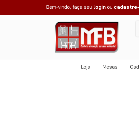
Bem-vindo, faça seu
login
ou
cadastre
Loja
Mesas
Cad