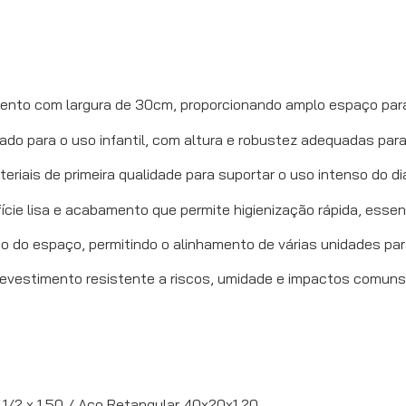
nto com largura de 30cm, proporcionando amplo espaço para 
ado para o uso infantil, com altura e robustez adequadas para
riais de primeira qualidade para suportar o uso intenso do dia
ície lisa e acabamento que permite higienização rápida, esse
ão do espaço, permitindo o alinhamento de várias unidades para c
revestimento resistente a riscos, umidade e impactos comuns
 1/2 x 1,50 / Aço Retangular 40x20x1,20