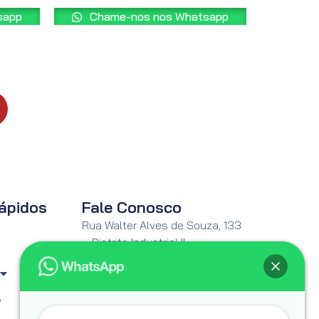
sapp
Chame-nos nos Whatsapp
ápidos
Fale Conosco
Rua Walter Alves de Souza, 133
– Distrito Industrial II –
Garça/SP.
Email:
s
vendas@lojamfb.com.br
Whatsapp: (14) 99800-0574