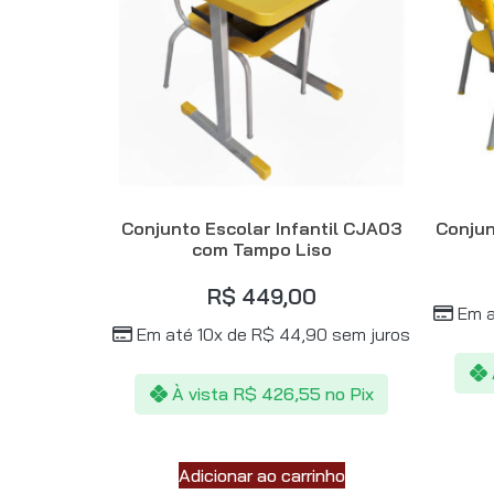
Conjunto Escolar Infantil CJA03
Conjun
com Tampo Liso
R$
449,00
Em a
Em até 10x de
R$
44,90
sem juros
À vista
R$
426,55
no Pix
Adicionar ao carrinho