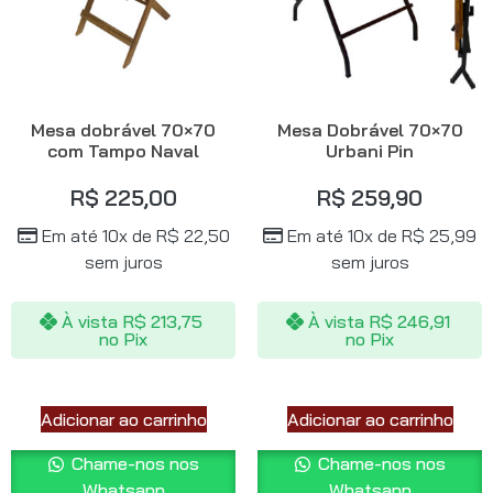
Mesa dobrável 70×70
Mesa Dobrável 70×70
com Tampo Naval
Urbani Pin
R$
225,00
R$
259,90
Em até 10x de
R$
22,50
Em até 10x de
R$
25,99
sem juros
sem juros
À vista
R$
213,75
À vista
R$
246,91
no Pix
no Pix
Adicionar ao carrinho
Adicionar ao carrinho
Chame-nos nos
Chame-nos nos
Whatsapp
Whatsapp