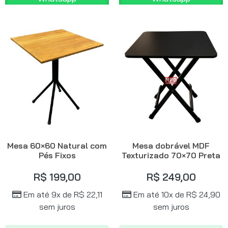
Mesa 60×60 Natural com
Mesa dobrável MDF
Pés Fixos
Texturizado 70×70 Preta
R$
199,00
R$
249,00
Em até 9x de
R$
22,11
Em até 10x de
R$
24,90
sem juros
sem juros