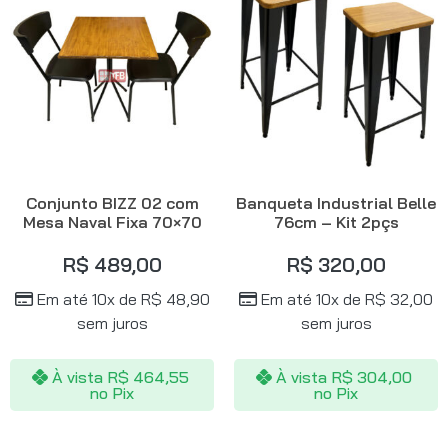
Conjunto BIZZ 02 com
Banqueta Industrial Belle
Mesa Naval Fixa 70×70
76cm – Kit 2pçs
R$
489,00
R$
320,00
Em até 10x de
R$
48,90
Em até 10x de
R$
32,00
sem juros
sem juros
À vista
R$
464,55
À vista
R$
304,00
no Pix
no Pix